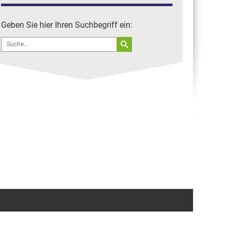
(D-AQUI der DLBS)
Straubing Tigers fliegen zu
Geben Sie hier Ihren Suchbegriff ein:
Playoffs 2012 ab EDMS
Search
Flugzeuge in Straubing
for: