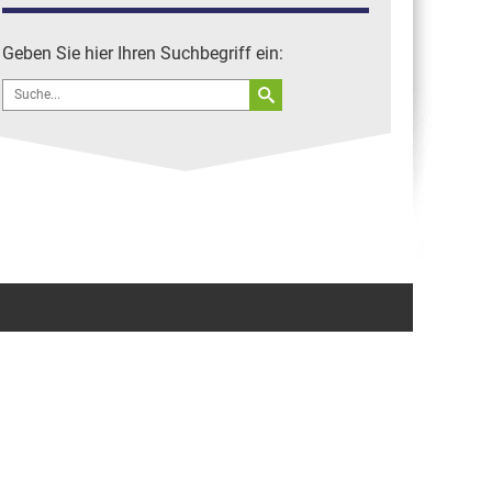
(D-AQUI der DLBS)
Straubing Tigers fliegen zu
Geben Sie hier Ihren Suchbegriff ein:
Playoffs 2012 ab EDMS
Search
Flugzeuge in Straubing
for: