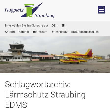
Menü
Zum
Bitte wählen Sie Ihre Sprache aus:
DE
EN
Inhalt
Anfahrt
Kontakt
Impressum
Datenschutz
Haftungsausschluss
springen
Schlagwortarchiv:
Lärmschutz Straubing
EDMS