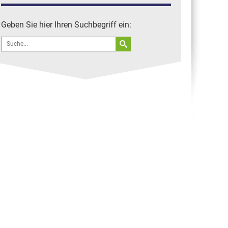
(D-AQUI der DLBS)
Straubing Tigers fliegen zu
Geben Sie hier Ihren Suchbegriff ein:
Playoffs 2012 ab EDMS
Search
Flugzeuge in Straubing
for: