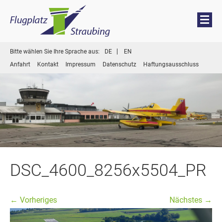
Menü
Zum
Bitte wählen Sie Ihre Sprache aus:
DE
EN
Inhalt
Anfahrt
Kontakt
Impressum
Datenschutz
Haftungsausschluss
springen
DSC_4600_8256x5504_PR
← Vorheriges
Nächstes →