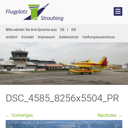
Menü
Zum
Bitte wählen Sie Ihre Sprache aus:
DE
EN
Inhalt
Anfahrt
Kontakt
Impressum
Datenschutz
Haftungsausschluss
springen
DSC_4585_8256x5504_PR
← Vorheriges
Nächstes →