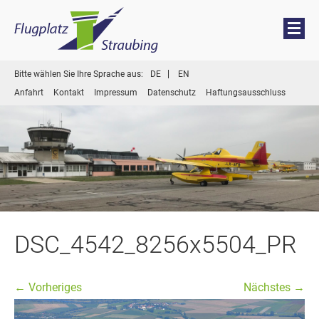
Menü
Zum
Bitte wählen Sie Ihre Sprache aus:
DE
EN
Inhalt
Anfahrt
Kontakt
Impressum
Datenschutz
Haftungsausschluss
springen
DSC_4542_8256x5504_PR
← Vorheriges
Nächstes →