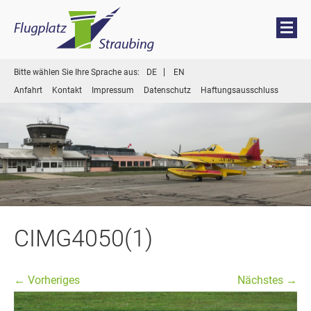
Menü
Zum
Bitte wählen Sie Ihre Sprache aus:
DE
EN
Inhalt
Anfahrt
Kontakt
Impressum
Datenschutz
Haftungsausschluss
springen
CIMG4050(1)
← Vorheriges
Nächstes →