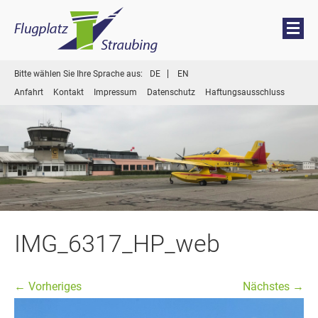
Menü
Zum
Bitte wählen Sie Ihre Sprache aus:
DE
EN
Inhalt
Anfahrt
Kontakt
Impressum
Datenschutz
Haftungsausschluss
springen
IMG_6317_HP_web
← Vorheriges
Nächstes →